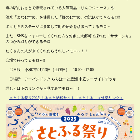
道の駅おおさとで販売されている人気商品「りんごジュース」や
酒米「まなむすめ」を使用した「郷のむすめ」の試飲ができるモロ‼
ボクもＰＲステージに参加して町の紹介を頑張ってくるモロ～
また、SNSをフォローしてくれた方を対象に大郷町で採れた「ササニシキ」
のつかみ取りができるモロ
たくさんの人が来てくれたらうれしいモロ～！！
会場で待ってるモロ～‼
〇日程 令和7年9月13日（土曜日） 10:00～17:00
〇場所 アーバンドック ららぽーと豊洲 中庭シーサイドデッキ
詳しくは下のリンクから見てみてモロ～！！
さとふる祭り2025| ふるさと納税サイト「さとふる」
＜外部リンク＞