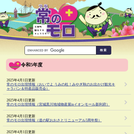
令和5年度
2025年4月1日更新
常のモロ出現情報（おいでよ うみの杜！みやぎ秋のお出かけ観光キ
ャラバン＆特産品販売会）
2025年4月1日更新
常のモロ出現情報（宮城黒川地域物産展inイオンモール新利府）
2025年4月1日更新
常のモロ出現情報（道の駅おおさとリニューアル5周年祭）
2025年4月1日更新