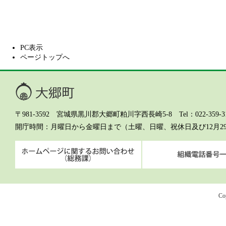
PC表示
ページトップへ
大郷町
〒981-3592 宮城県黒川郡大郷町粕川字西長崎5-8 Tel：022-359-311
開庁時間
月曜日から金曜日まで（土曜、日曜、祝休日及び12月2
ホームページに関するお問
Co