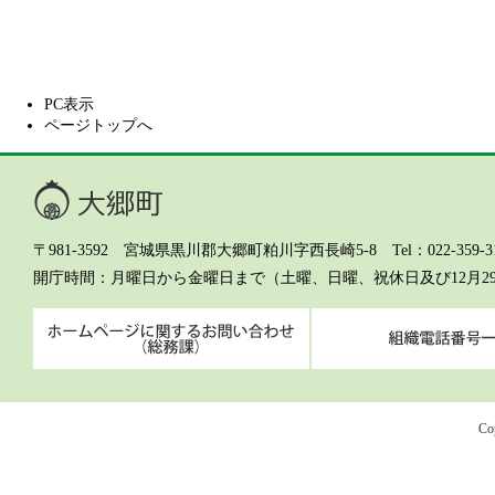
PC表示
ページトップへ
大郷町
〒981-3592 宮城県黒川郡大郷町粕川字西長崎5-8 Tel：022-359-311
開庁時間
月曜日から金曜日まで（土曜、日曜、祝休日及び12月2
ホームページに関するお問
Co