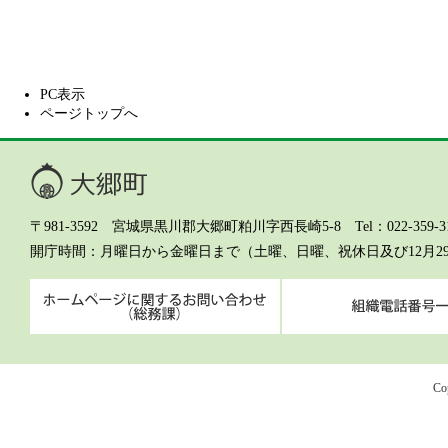
PC表示
ページトップへ
大郷町
〒981-3592 宮城県黒川郡大郷町粕川字西長崎5-8 Tel：022-359-311
開庁時間
月曜日から金曜日まで（土曜、日曜、祝休日及び12月2
ホームページに関するお問
Co