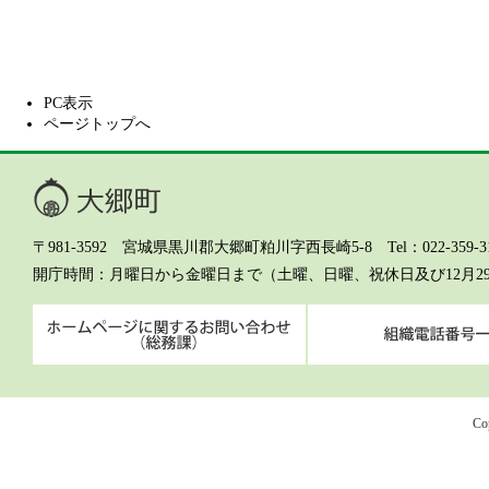
PC表示
ページトップへ
大郷町
〒981-3592 宮城県黒川郡大郷町粕川字西長崎5-8 Tel：022-359-311
開庁時間
月曜日から金曜日まで（土曜、日曜、祝休日及び12月2
ホームページに関するお問
Co