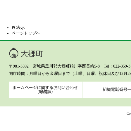
PC表示
ページトップへ
大郷町
〒981-3592 宮城県黒川郡大郷町粕川字西長崎5-8 Tel：022-359-311
開庁時間
月曜日から金曜日まで（土曜、日曜、祝休日及び12月2
ホームページに関するお問
Co