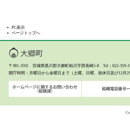
PC表示
ページトップへ
大郷町
〒981-3592 宮城県黒川郡大郷町粕川字西長崎5-8 Tel：022-359-311
開庁時間
月曜日から金曜日まで（土曜、日曜、祝休日及び12月2
ホームページに関するお問
Co