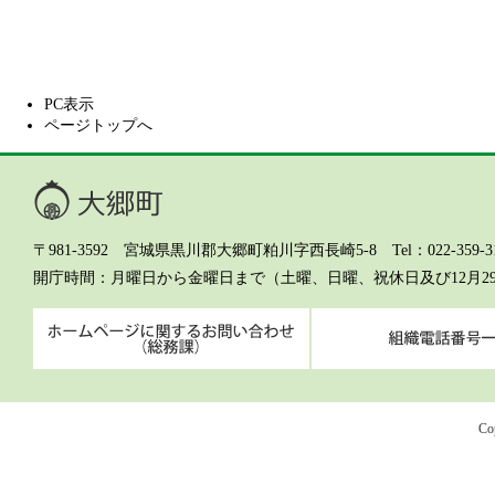
PC表示
ページトップへ
大郷町
〒981-3592 宮城県黒川郡大郷町粕川字西長崎5-8 Tel：022-359-311
開庁時間
月曜日から金曜日まで（土曜、日曜、祝休日及び12月2
ホームページに関するお問
Co