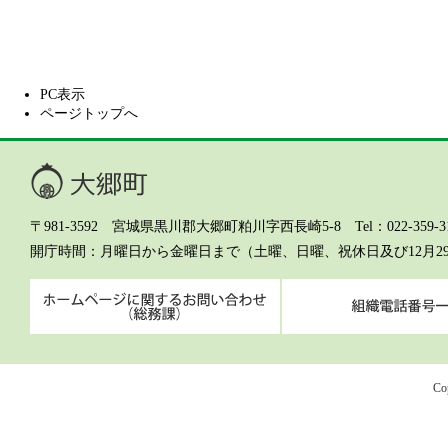
PC表示
ページトップへ
大郷町
〒981-3592 宮城県黒川郡大郷町粕川字西長崎5-8 Tel：022-359-311
開庁時間
月曜日から金曜日まで（土曜、日曜、祝休日及び12月2
ホームページに関するお問
Co