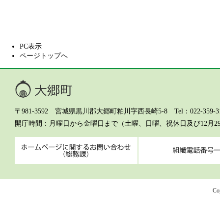
PC表示
ページトップへ
大郷町
〒981-3592 宮城県黒川郡大郷町粕川字西長崎5-8 Tel：022-359-311
開庁時間
月曜日から金曜日まで（土曜、日曜、祝休日及び12月2
ホームページに関するお問
Co