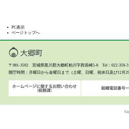
PC表示
ページトップへ
大郷町
〒981-3592 宮城県黒川郡大郷町粕川字西長崎5-8 Tel：022-359-311
開庁時間
月曜日から金曜日まで（土曜、日曜、祝休日及び12月2
ホームページに関するお問
Co