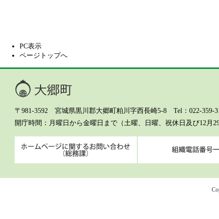
PC表示
ページトップへ
大郷町
〒981-3592 宮城県黒川郡大郷町粕川字西長崎5-8 Tel：022-359-311
開庁時間
月曜日から金曜日まで（土曜、日曜、祝休日及び12月2
ホームページに関するお問
Co