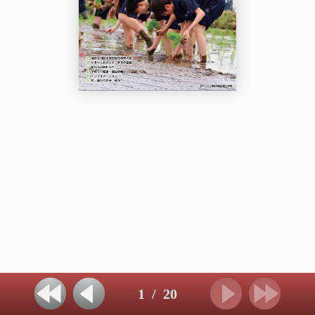
1
/
20